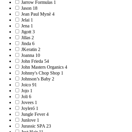
Jarrow Formulas 1
Jason 18
Jean Paul Mynè 4
Jelai 1
Jena 1
Jigott 3
Jillas 2
Jinda 6
JKeratin 2
Joanna 10
John Frieda 54
John Masters Organics 4
Johnny's Chop Shop 1
Johnson’s Baby 2
Joico 91
Jojo 1
Joli 6
Jovees 1
Joyleró 1
Jungle Fever 4
Junlove 1
Jurassic SPA 23
Just Hair 11