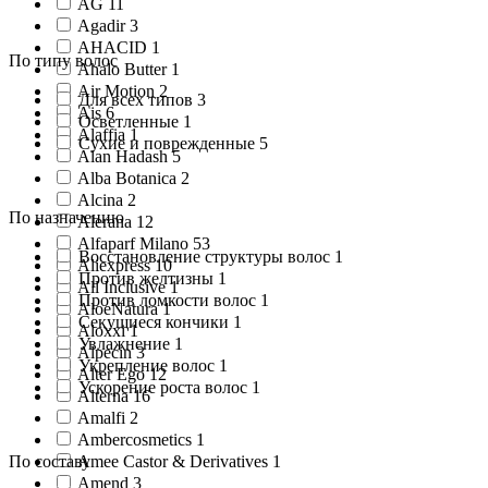
AG 11
Agadir 3
AHACID 1
По типу волос
Ahalo Butter 1
Air Motion 2
Для всех типов 3
Ais 6
Осветленные 1
Alaffia 1
Сухие и поврежденные 5
Alan Hadash 5
Alba Botanica 2
Alcina 2
По назначению
Alerana 12
Alfaparf Milano 53
Восстановление структуры волос 1
Aliexpress 10
Против желтизны 1
All Inclusive 1
Против ломкости волос 1
AloeNatura 1
Секущиеся кончики 1
Aloxxi 1
Увлажнение 1
Alpecin 3
Укрепление волос 1
Alter Ego 12
Ускорение роста волос 1
Alterna 16
Amalfi 2
Ambercosmetics 1
По составу
Amee Castor & Derivatives 1
Amend 3