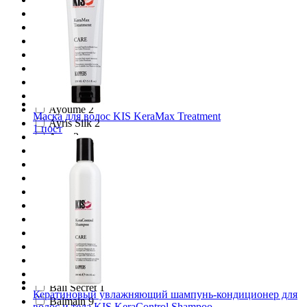
Aussie 22
Avalon organics 2
Aveda 5
Avon 51
Axe 1
Axioma 1
Ayluna 3
Ayoume 2
Маска для волос KIS KeraMax Treatment
Ayris Silk 2
1 пост
Ayur 3
Ayur Plus 5
Azzaro 1
A`Pieu 4
B.U.T.Y. 1
Babaria 6
BaByliss Paris 4
BadGirl 1
Baidyanath 1
Baikal Herbals 4
Balea 8
Bali Secret 1
Кератиновый увлажняющий шампунь-кондиционер для
Balmain 9
волос и тела KIS KeraControl Shampoo