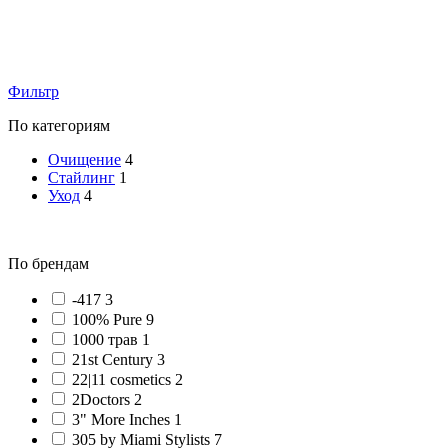
Фильтр
По категориям
Очищение
4
Стайлинг
1
Уход
4
По брендам
-417 3
100% Pure 9
1000 трав 1
21st Century 3
22|11 cosmetics 2
2Doctors 2
3" More Inches 1
305 by Miami Stylists 7