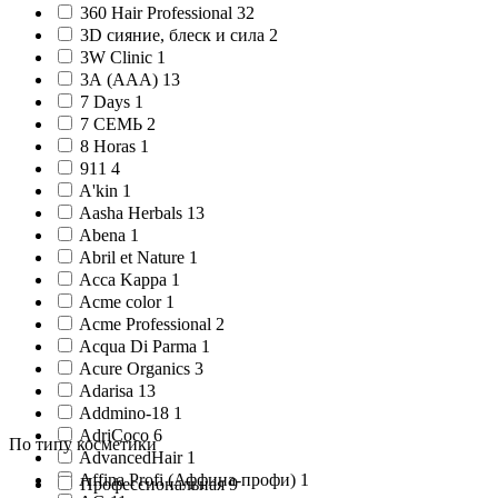
360 Hair Professional 32
3D сияние, блеск и сила 2
3W Clinic 1
3А (AAA) 13
7 Days 1
7 СЕМЬ 2
8 Horas 1
911 4
A'kin 1
Aasha Herbals 13
Abena 1
Abril et Nature 1
Acca Kappa 1
Acme color 1
Acme Professional 2
Acqua Di Parma 1
Acure Organics 3
Adarisa 13
Addmino-18 1
AdriCoco 6
По типу косметики
AdvancedHair 1
Affina Profi (Аффина-профи) 1
Профессиональная 9