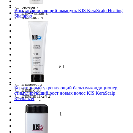
Bio World 2
bio-spa 7
Восстанавливающий шампунь KIS KeraScalp Healing
Bio-Woman 1
Shampoo
Biodelika 3
Bioderma 3
Bioearth 2
Biofarma 1
Biofollica 1
BIOHELPY 1
Biokosma 1
Biomed 1
Biorga Dermatologie 1
Biosea 2
Biosea Homme 1
Bioselect 5
Кератиновый укрепляющий бальзам-кондиционер,
Biosilk 18
стимулирующий рост новых волос KIS KeraScalp
Biotene H-24 2
Revitalizer
Biotique 8
Bioton 1
Biotop Professional 1
Bioturm 1
Biovax 1
BioWoman 1