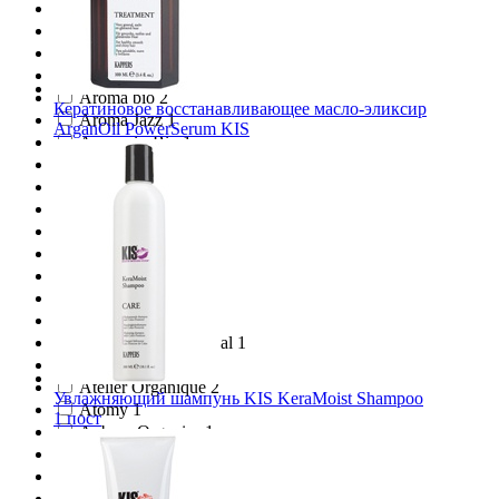
Arganmidas 4
Argaway 4
Argital 2
Aroma 2
Aroma bio 2
Кератиновое восстанавливающее масло-эликсир
Aroma Jazz 1
ArganOil PowerSerum KIS
Aroma-in-Bio 1
Aroma-Zone 36
AromaNewTech 1
Aromashka 1
ARS/АРС 6
ART&FACT 1
Artègo 4
As I Am 6
Ashley Joy 2
Assistant Professional 1
Assoro 2
Atelier Organique 2
Увлажняющий шампунь KIS KeraMoist Shampoo
Atomy 1
1 пост
Aubrey Organics 1
Audace silky 1
Aura Cacia 6
Ausganica 15