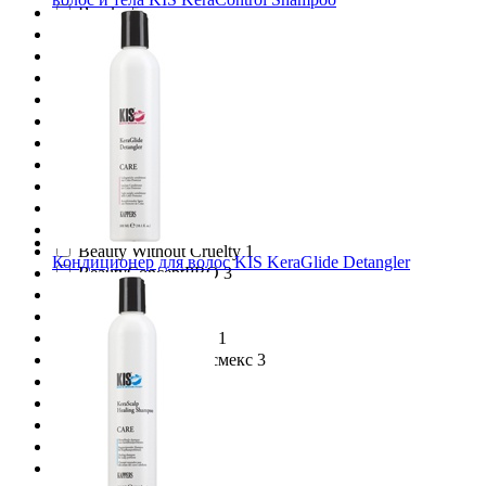
Baraka 5
Barex 77
Bath Garden 1
Batiste 19
BB One 9
BBCOS 3
Beamarry 2
Beautific 4
Beauty Formulas 2
Beauty Jar 1
Beauty style 1
Beauty Without Cruelty 1
Кондиционер для волос KIS KeraGlide Detangler
BeautyConceptPRO 3
BEAVER 6
BeeCare 1
Beerskin Cosmetics 1
Belkosmex / Белкосмекс 3
Belluga 1
Berrywell 14
Bes 5
Beyond 1
Bio Secure 2