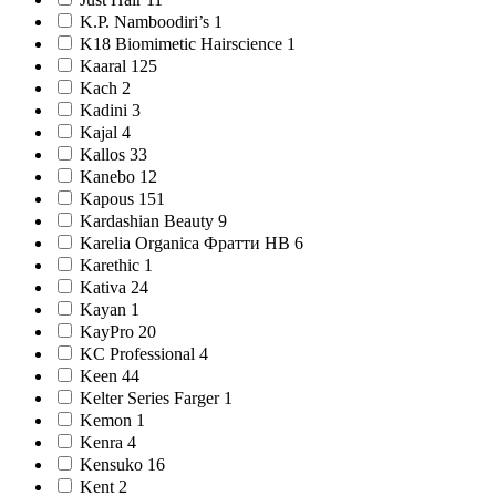
K.P. Namboodiri’s 1
K18 Biomimetic Hairscience 1
Kaaral 125
Kach 2
Kadini 3
Kajal 4
Kallos 33
Kanebo 12
Kapous 151
Kardashian Beauty 9
Karelia Organica Фратти НВ 6
Karethic 1
Kativa 24
Kayan 1
KayPro 20
KC Professional 4
Keen 44
Kelter Series Farger 1
Kemon 1
Kenra 4
Kensuko 16
Kent 2