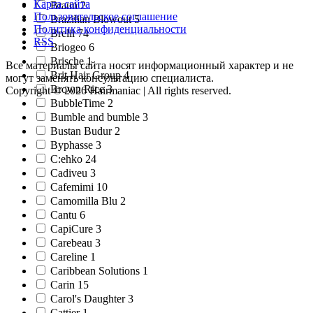
Карта сайта
Braun 2
Пользовательское соглашение
Brazilian Blowout 5
Политика конфиденциальности
Brelil 74
RSS
Briogeo 6
Brische 1
Все материалы сайта носят информационный характер и не
Brit Hair Group 4
могут заменять консультацию специалиста.
Brown Rice 3
Copyright © 2026 Hairmaniac | All rights reserved.
BubbleTime 2
Bumble and bumble 3
Bustan Budur 2
Byphasse 3
C:ehko 24
Cadiveu 3
Cafemimi 10
Camomilla Blu 2
Cantu 6
CapiCure 3
Carebeau 3
Careline 1
Caribbean Solutions 1
Carin 15
Carol's Daughter 3
Cattier 1