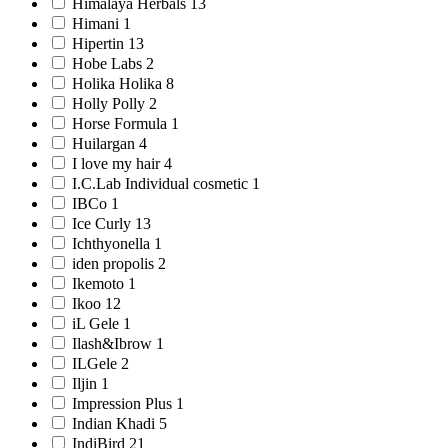
Himalaya Herbals 13
Himani 1
Hipertin 13
Hobe Labs 2
Holika Holika 8
Holly Polly 2
Horse Formula 1
Huilargan 4
I love my hair 4
I.C.Lab Individual cosmetic 1
IBCо 1
Ice Curly 13
Ichthyonella 1
iden propolis 2
Ikemoto 1
Ikoo 12
iL Gele 1
Ilash&Ibrow 1
ILGele 2
Iljin 1
Impression Plus 1
Indian Khadi 5
IndiBird 21