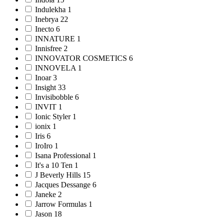
Indulekha 1
Inebrya 22
Inecto 6
INNATURE 1
Innisfree 2
INNOVATOR COSMETICS 6
INNOVELA 1
Inoar 3
Insight 33
Invisibobble 6
INVIT 1
Ionic Styler 1
ionix 1
Iris 6
IroIro 1
Isana Professional 1
It's a 10 Ten 1
J Beverly Hills 15
Jacques Dessange 6
Janeke 2
Jarrow Formulas 1
Jason 18