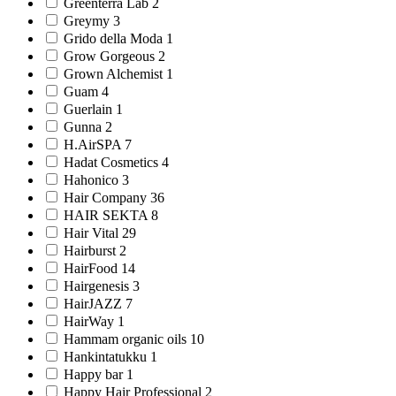
Greenterra Lab 2
Greymy 3
Grido della Moda 1
Grow Gorgeous 2
Grown Alchemist 1
Guam 4
Guerlain 1
Gunna 2
H.AirSPA 7
Hadat Cosmetics 4
Hahonico 3
Hair Company 36
HAIR SEKTA 8
Hair Vital 29
Hairburst 2
HairFood 14
Hairgenesis 3
HairJAZZ 7
HairWay 1
Hammam organic oils 10
Hankintatukku 1
Happy bar 1
Happy Hair Professional 2