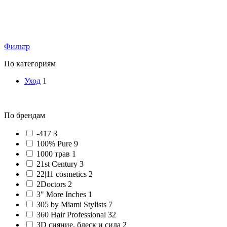
Фильтр
По категориям
Уход
1
По брендам
-417 3
100% Pure 9
1000 трав 1
21st Century 3
22|11 cosmetics 2
2Doctors 2
3" More Inches 1
305 by Miami Stylists 7
360 Hair Professional 32
3D сияние, блеск и сила 2