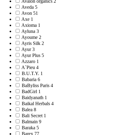
Avalon organics 2
Aveda 5
Avon 51
Axe 1
Axioma 1
Ayluna 3
Ayoume 2
Ayris Silk 2
Ayur 3
Ayur Plus 5
Azzaro 1
A`Pieu 4
B.U.T.Y. 1
Babaria 6
BaByliss Paris 4
BadGirl 1
Baidyanath 1
Baikal Herbals 4
Balea 8
Bali Secret 1
Balmain 9
Baraka 5
Barex 77