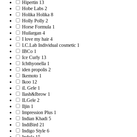
Hipertin 13
Hobe Labs 2
Holika Holika 8
Holly Polly 2
Horse Formula 1
Huilargan 4
I love my hair 4
I.C.Lab Individual cosmetic 1
IBCо 1
Ice Curly 13
Ichthyonella 1
iden propolis 2
Ikemoto 1
Ikoo 12
iL Gele 1
Ilash&Ibrow 1
ILGele 2
Iljin 1
Impression Plus 1
Indian Khadi 5
IndiBird 21
Indigo Style 6
Indola 15