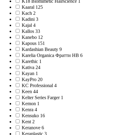
K18 Biomimetic Hairscience 1
Kaaral 125
Kach 2
Kadini 3
Kajal 4
Kallos 33
Kanebo 12
Kapous 151
Kardashian Beauty 9
Karelia Organica Фратти НВ 6
Karethic 1
Kativa 24
Kayan 1
KayPro 20
KC Professional 4
Keen 44
Kelter Series Farger 1
Kemon 1
Kenra 4
Kensuko 16
Kent 2
Keranove 6
Keraplastic 3