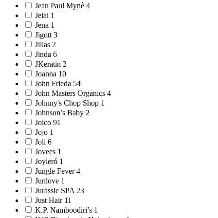
Jean Paul Mynè 4
Jelai 1
Jena 1
Jigott 3
Jillas 2
Jinda 6
JKeratin 2
Joanna 10
John Frieda 54
John Masters Organics 4
Johnny's Chop Shop 1
Johnson’s Baby 2
Joico 91
Jojo 1
Joli 6
Jovees 1
Joyleró 1
Jungle Fever 4
Junlove 1
Jurassic SPA 23
Just Hair 11
K.P. Namboodiri’s 1