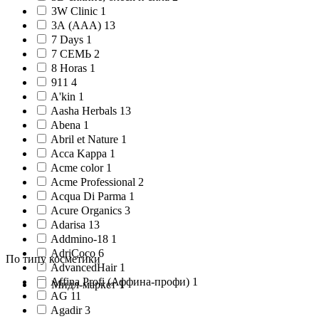
3W Clinic 1
3А (AAA) 13
7 Days 1
7 СЕМЬ 2
8 Horas 1
911 4
A'kin 1
Aasha Herbals 13
Abena 1
Abril et Nature 1
Acca Kappa 1
Acme color 1
Acme Professional 2
Acqua Di Parma 1
Acure Organics 3
Adarisa 13
Addmino-18 1
AdriCoco 6
По типу косметики
AdvancedHair 1
Affina Profi (Аффина-профи) 1
Мидл-маркет 1
AG 11
Agadir 3