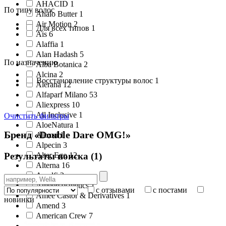
AHACID 1
По типу волос
Ahalo Butter 1
Air Motion 2
Для всех типов 1
Ais 6
Alaffia 1
Alan Hadash 5
По назначению
Alba Botanica 2
Alcina 2
Восстановление структуры волос 1
Alerana 12
Alfaparf Milano 53
Aliexpress 10
All Inclusive 1
Очистить фильтры
AloeNatura 1
Бренд «Double Dare OMG!»
Aloxxi 1
Alpecin 3
Результаты поиска (
1
)
Alter Ego 12
Alterna 16
Amalfi 2
Ambercosmetics 1
с отзывами
с постами
Amee Castor & Derivatives 1
новинки
Amend 3
American Crew 7
Amika 9