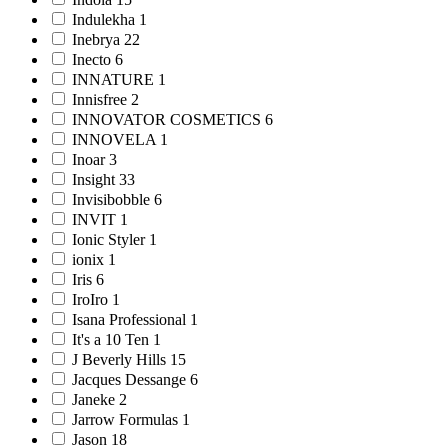
Indulekha 1
Inebrya 22
Inecto 6
INNATURE 1
Innisfree 2
INNOVATOR COSMETICS 6
INNOVELA 1
Inoar 3
Insight 33
Invisibobble 6
INVIT 1
Ionic Styler 1
ionix 1
Iris 6
IroIro 1
Isana Professional 1
It's a 10 Ten 1
J Beverly Hills 15
Jacques Dessange 6
Janeke 2
Jarrow Formulas 1
Jason 18