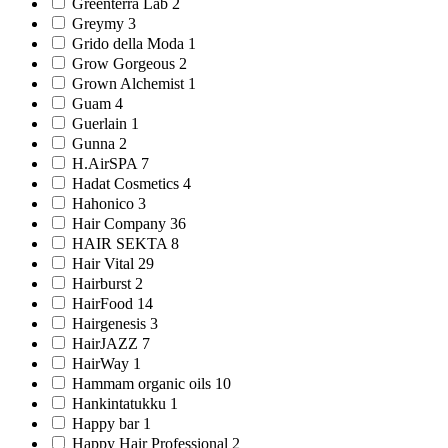
Greenterra Lab 2
Greymy 3
Grido della Moda 1
Grow Gorgeous 2
Grown Alchemist 1
Guam 4
Guerlain 1
Gunna 2
H.AirSPA 7
Hadat Cosmetics 4
Hahonico 3
Hair Company 36
HAIR SEKTA 8
Hair Vital 29
Hairburst 2
HairFood 14
Hairgenesis 3
HairJAZZ 7
HairWay 1
Hammam organic oils 10
Hankintatukku 1
Happy bar 1
Happy Hair Professional 2