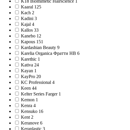
K18 Biomimetic Hairscience 1
Kaaral 125
Kach 2
Kadini 3
Kajal 4
Kallos 33
Kanebo 12
Kapous 151
Kardashian Beauty 9
Karelia Organica Фратти НВ 6
Karethic 1
Kativa 24
Kayan 1
KayPro 20
KC Professional 4
Keen 44
Kelter Series Farger 1
Kemon 1
Kenra 4
Kensuko 16
Kent 2
Keranove 6
Keraplastic 3