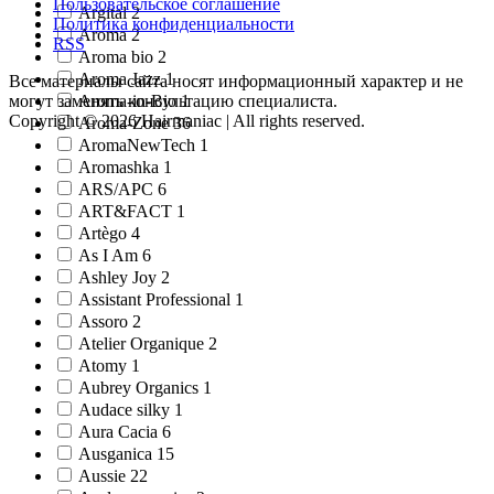
Пользовательское соглашение
Argital 2
Политика конфиденциальности
Aroma 2
RSS
Aroma bio 2
Aroma Jazz 1
Все материалы сайта носят информационный характер и не
Aroma-in-Bio 1
могут заменять консультацию специалиста.
Copyright © 2026 Hairmaniac | All rights reserved.
Aroma-Zone 36
AromaNewTech 1
Aromashka 1
ARS/АРС 6
ART&FACT 1
Artègo 4
As I Am 6
Ashley Joy 2
Assistant Professional 1
Assoro 2
Atelier Organique 2
Atomy 1
Aubrey Organics 1
Audace silky 1
Aura Cacia 6
Ausganica 15
Aussie 22