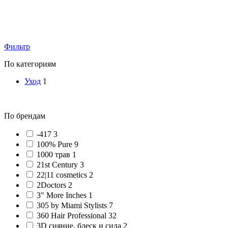
Фильтр
По категориям
Уход
1
По брендам
-417 3
100% Pure 9
1000 трав 1
21st Century 3
22|11 cosmetics 2
2Doctors 2
3" More Inches 1
305 by Miami Stylists 7
360 Hair Professional 32
3D сияние, блеск и сила 2