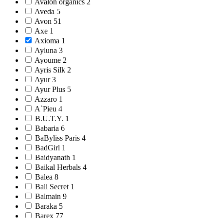
Avalon organics 2
Aveda 5
Avon 51
Axe 1
Axioma 1
Ayluna 3
Ayoume 2
Ayris Silk 2
Ayur 3
Ayur Plus 5
Azzaro 1
A`Pieu 4
B.U.T.Y. 1
Babaria 6
BaByliss Paris 4
BadGirl 1
Baidyanath 1
Baikal Herbals 4
Balea 8
Bali Secret 1
Balmain 9
Baraka 5
Barex 77