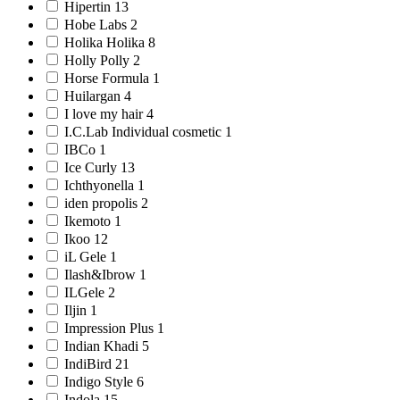
Hipertin 13
Hobe Labs 2
Holika Holika 8
Holly Polly 2
Horse Formula 1
Huilargan 4
I love my hair 4
I.C.Lab Individual cosmetic 1
IBCо 1
Ice Curly 13
Ichthyonella 1
iden propolis 2
Ikemoto 1
Ikoo 12
iL Gele 1
Ilash&Ibrow 1
ILGele 2
Iljin 1
Impression Plus 1
Indian Khadi 5
IndiBird 21
Indigo Style 6
Indola 15