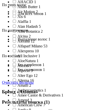
AHACID 1
По типу волос
Ahalo Butter 1
Air Motion 2
Для всех типов 1
Ais 6
Alaffia 1
Alan Hadash 5
По назначению
Alba Botanica 2
Alcina 2
Выпадение волос 1
Alerana 12
Alfaparf Milano 53
Aliexpress 10
По составу
All Inclusive 1
AloeNatura 1
Без парабенов 1
Aloxxi 1
Без силиконов 1
Alpecin 3
Alter Ego 12
Alterna 16
Очистить фильтры
Amalfi 2
Ambercosmetics 1
Бренд «Axioma»
Amee Castor & Derivatives 1
Amend 3
Результаты поиска (
1
)
American Crew 7
Amika 9