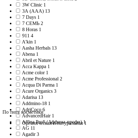
3W Clinic 1
3А (AAA) 13
7 Days 1
7 СЕМЬ 2
8 Horas 1
911 4
A'kin 1
Aasha Herbals 13
Abena 1
Abril et Nature 1
Acca Kappa 1
Acme color 1
Acme Professional 2
Acqua Di Parma 1
Acure Organics 3
Adarisa 13
Addmino-18 1
AdriCoco 6
По типу косметики
AdvancedHair 1
Affina Profi (Аффина-профи) 1
Органическая и натуральная 1
AG 11
Agadir 3